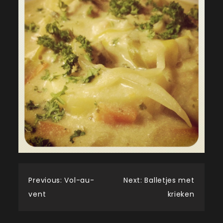
Post
Previous:
Vol-au-
Next:
Balletjes met
vent
krieken
navigation