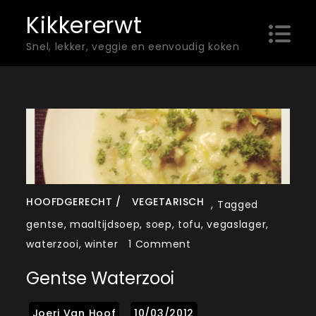
Skip
Kikkererwt
to
Snel, lekker, veggie en eenvoudig koken
content
HOOFDGERECHT
VEGETARISCH
,
Tagged
gentse
,
maaltijdsoep
,
soep
,
tofu
,
vegaslager
,
on
waterzooi
,
winter
1 Comment
Gentse
Gentse Waterzooi
Waterzooi