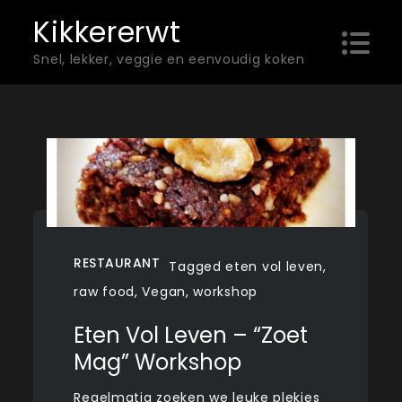
Skip
Kikkererwt
to
Snel, lekker, veggie en eenvoudig koken
content
RESTAURANT
Tagged
eten vol leven
,
raw food
,
Vegan
,
workshop
Eten Vol Leven – “Zoet
Mag” Workshop
Regelmatig zoeken we leuke plekjes