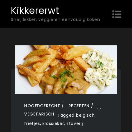
Skip
Kikkererwt
to
Snel, lekker, veggie en eenvoudig koken
content
HOOFDGERECHT
RECEPTEN
,
,
VEGETARISCH
Tagged
belgisch
,
frietjes
,
klassieker
,
stoverij