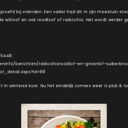
proefd bij vrienden. Een vader had dit in zijn moestuin s
de witloof en ook roodloof of radicchio. Het wordt eerder ge
?5448
eninfo/berichten/radicchioroodlof-en-groenlof-suikerbr
ct_detail.aspx?id=99
in winterse kost. Nu het eindelijk zomers weer is pluk ik t