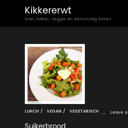
Skip
Kikkererwt
to
Snel, lekker, veggie en eenvoudig koken
content
LUNCH
VEGAN
VEGETARISCH
,
,
Leave 
Suikerbrood