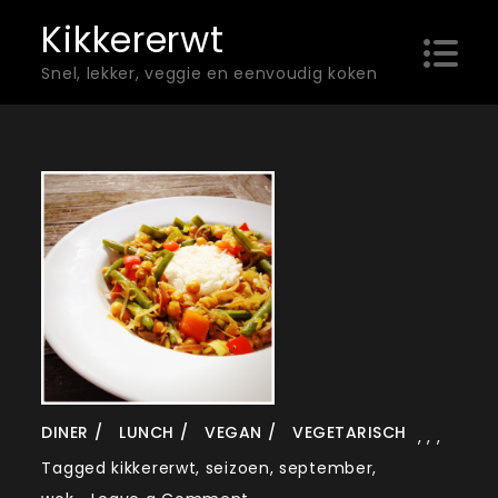
Skip
Kikkererwt
to
Snel, lekker, veggie en eenvoudig koken
content
DINER
LUNCH
VEGAN
VEGETARISCH
,
,
,
Tagged
kikkererwt
,
seizoen
,
september
,