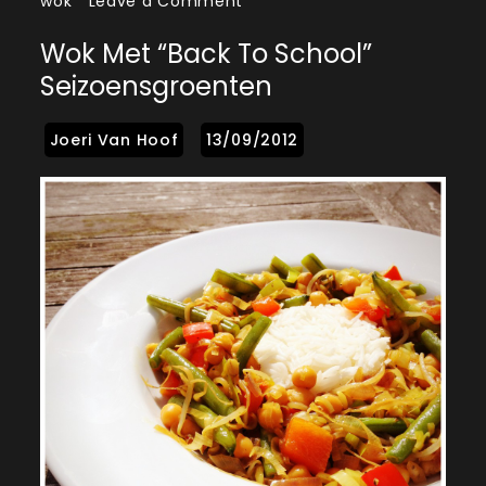
on
wok
Leave a Comment
Wok
Wok Met “back To School”
met
Seizoensgroenten
“back
to
school”
seizoensgroenten