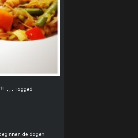
CH
,
,
,
Tagged
 beginnen de dagen