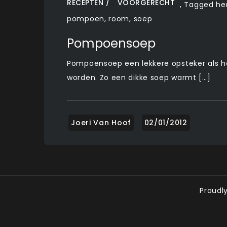
RECEPTEN
VOORGERECHT
,
Tagged
he
pompoen
,
room
,
soep
Pompoensoep
Pompoensoep een lekkere opsteker als h
worden. Zo een dikke soep warmt […]
Proudl