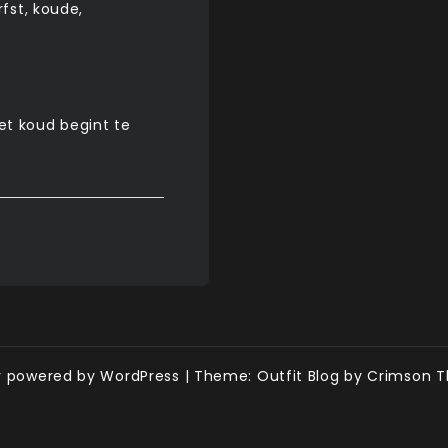
rfst
,
koude
,
et koud begint te
y powered by WordPress
|
Theme: Outfit Blog by Crimson 