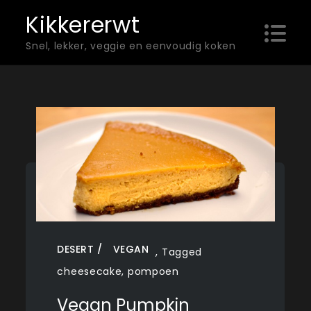
Skip
Kikkererwt
to
Snel, lekker, veggie en eenvoudig koken
content
DESERT
VEGAN
,
Tagged
cheesecake
,
pompoen
Vegan Pumpkin