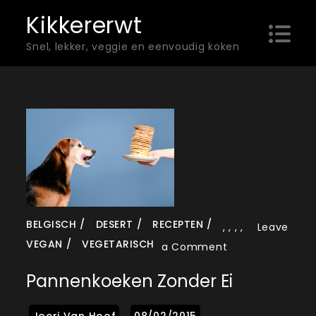
Skip
Kikkererwt
to
Snel, lekker, veggie en eenvoudig koken
content
BELGISCH
DESERT
RECEPTEN
,
,
,
,
Leave
VEGAN
VEGETARISCH
on
a Comment
Pannenkoeken
Pannenkoeken Zonder Ei
zonder
ei