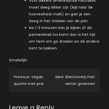
Voor dikkere Amerikaanse Pancakes
moet deeg dikker zijn (kijk naar de
hoeveelheid melk) en giet je een
deeg in het midden van de pan.
Na 1-2 minuten kan je kijken of de
pannenkoek los komt dan is het tijd
om hem om ge draaien en de andere
kant te bakken.
Smakelijk!
Post
Previous:
Vegan
Next:
Bierstoverij met
quiche met prei
winter groenten
navigation
Leave a Reply